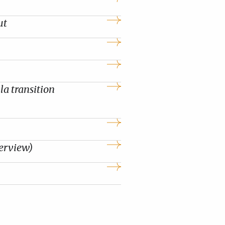
ut
la transition
terview)