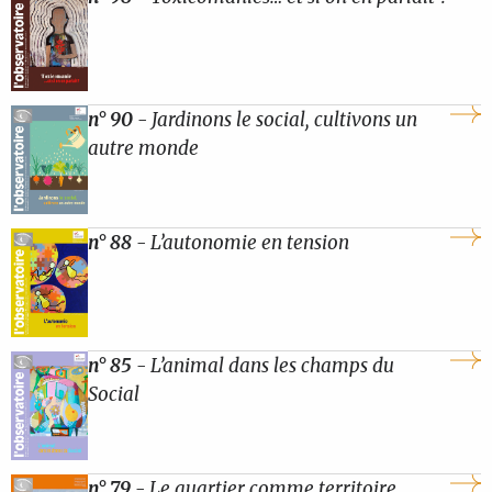
n° 90
- Jardinons le social, cultivons un
autre monde
n° 88
- L’autonomie en tension
n° 85
- L’animal dans les champs du
Social
n° 79
- Le quartier comme territoire