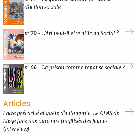
d’action sociale
n° 70
- L’Art peut-il être utile au Social ?
n° 66
- La prison comme réponse sociale ?
Articles
Entre précarité et quête d’autonomie. Le CPAS de
Liège face aux parcours fragilisés des jeunes
(interview)