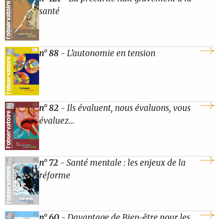
santé
n° 88
- L’autonomie en tension
n° 82
- Ils évaluent, nous évaluons, vous
évaluez…
n° 72
- Santé mentale : les enjeux de la
réforme
n° 60
- Davantage de Bien-être pour les