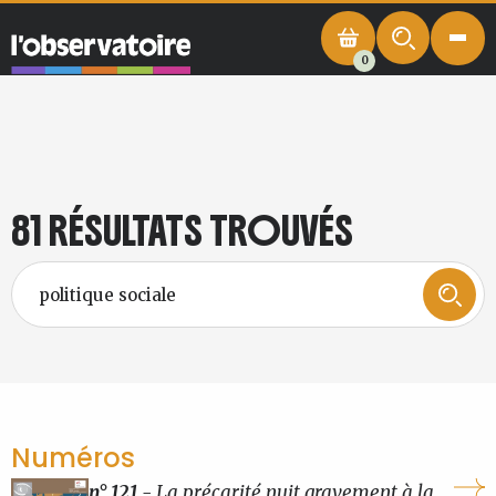
0
81 RÉSULTATS TROUVÉS
Numéros
n° 121
- La précarité nuit gravement à la