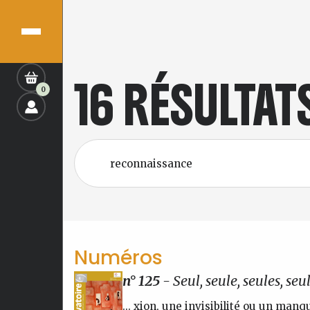
16 RÉSULTA
0
Numéros
n° 125
- Seul, seule, seules, seu
... xion, une invisibilité ou un manq