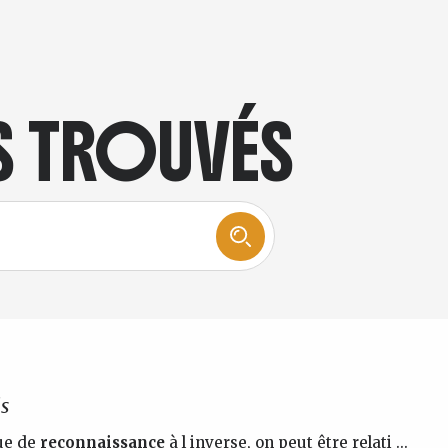
TS TROUVÉS
ls
ue de
reconnaissance
à l inverse, on peut être relati ...