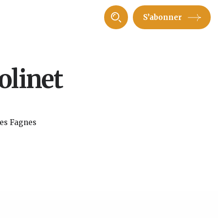
S’abonner
olinet
tes Fagnes