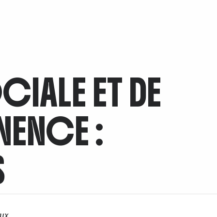
IALE ET DE
NENCE :
S
ux