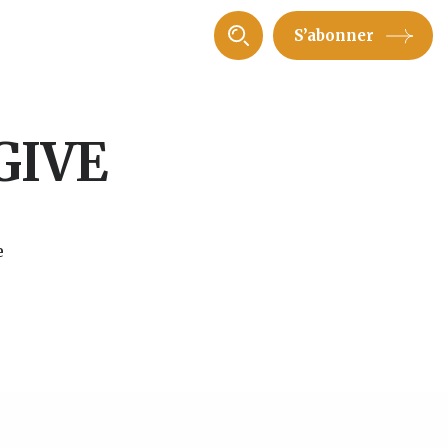
S’abonner
GIVE
e