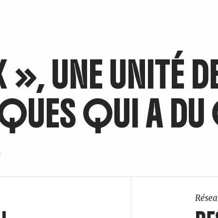
X », UNE UNITÉ 
QUES QUI A DU 
)
Résea