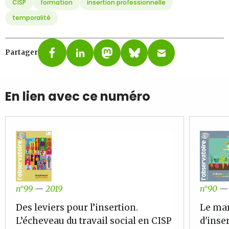
CISP
formation
insertion professionnelle
temporalité
Partager
En lien avec ce numéro
n°99
—
2019
n°90
Des leviers pour l’insertion.
Le mar
L’écheveau du travail social en CISP
d'inse