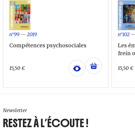
n°102
n°99
—
2019
Les ém
Compétences psychosociales
frein 
15,50
€
15,50
€
Newsletter
RESTEZ À L’ÉCOUTE !