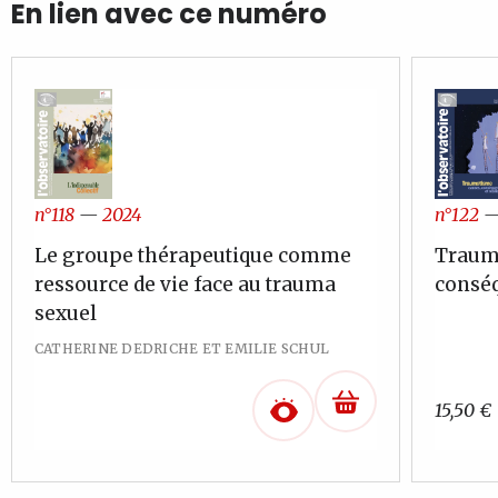
En lien avec ce numéro
n°122
n°118
—
2024
Traum
Le groupe thérapeutique comme
conséq
ressource de vie face au trauma
sexuel
CATHERINE DEDRICHE ET EMILIE SCHUL
15,50
€