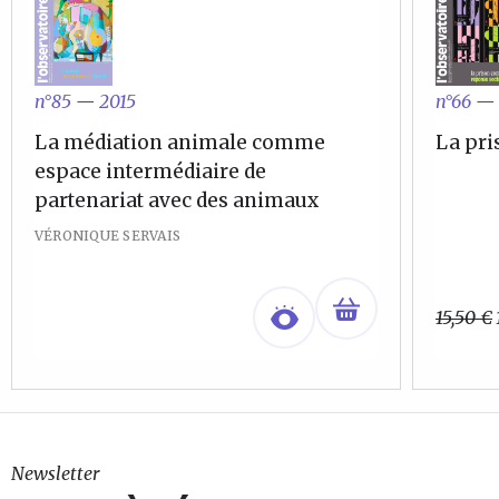
n°85
—
2015
n°66
—
La médiation animale comme
La pri
espace intermédiaire de
partenariat avec des animaux
VÉRONIQUE SERVAIS
15,50
€
Newsletter