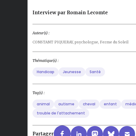
Interview par Romain Lecomte
Auteur(s) :
CONSTANT PIQUERAY,
psychologue, Ferme du Soleil
Thématique(s) :
Handicap
Jeunesse
Santé
Tag(s) :
animal
autisme
cheval
enfant
média
trouble de l'attachement
Partager