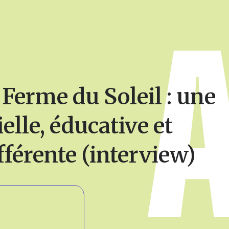
 Ferme du Soleil : une
lle, éducative et
fférente (interview)