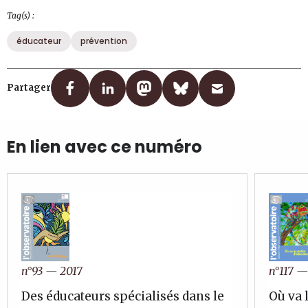
Tag(s) :
éducateur
prévention
Partager
En lien avec ce numéro
n°117
n°93
—
2017
Où va 
Des éducateurs spécialisés dans le