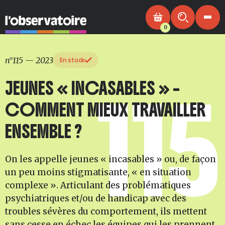
0
n°115
—
2023
En stock
JEUNES « INCASABLES » –
115
COMMENT MIEUX TRAVAILLER
ENSEMBLE ?
On les appelle jeunes « incasables » ou, de façon
un peu moins stigmatisante, « en situation
complexe ». Articulant des problématiques
psychiatriques et/ou de handicap avec des
troubles sévères du comportement, ils mettent
sans cesse en échec les équipes qui les prennent