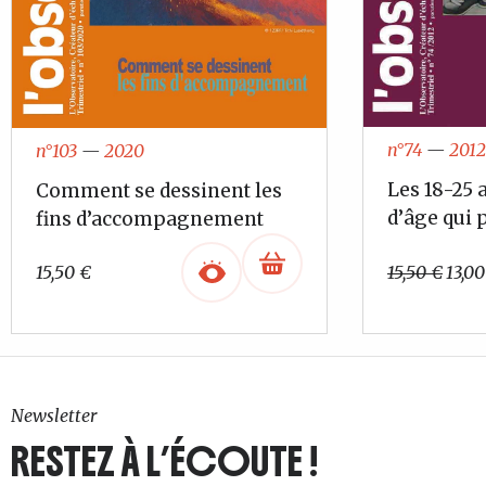
n°74
—
2012
n°103
—
2020
Les 18-25 
Comment se dessinent les
d’âge qui 
fins d’accompagnement
Le
15,50
€
15,50
€
13,0
prix
initi
était 
15,50
Newsletter
RESTEZ À L’ÉCOUTE !