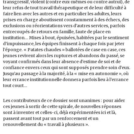
transgressif, violent (contre eux-mêmes ou contre autrui), de
leur refus de tout travail thérapeutique et de leur difficulté à
faire lien avec les autres et en particulier les adultes, leurs
prises en charge aboutissent constamment à des échecs, des
exclusions ou réorientations vers d’autres services, parfois
entrecoupés de retours en famille, faute de place en
institution… Mises à bout, épuisées, habitées par le sentiment
d’impuissance, les équipes finissent à chaque fois par jeter
l’éponge. « Patates chaudes » ballotées de case en case, ces
jeunes revivent alors les ruptures et abandons du passé, se
voyant confirmés dans leur absence d’estime de soi et de
confiance envers ceux qui sont supposés prendre soin d’eux.
Jusqu’au passage à la majorité, à la « mise en autonomie », où
leur errance institutionnelle donnera parfois lieu à l’errance
tout court…
Les contributeurs de ce dossier sont unanimes : pour aider
ces jeunes à sortir de cette spirale, de nouvelles réponses
sont à inventer et celles-ci, déjà expérimentées ici et là,
passent avant tout par un renforcement et un
renouvellement du « travail à plusieurs ».