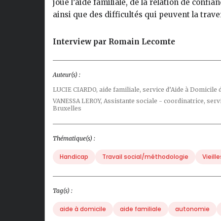
joue l’aide familiale, de la relation de confia
ainsi que des difficultés qui peuvent la trave
Interview par Romain Lecomte
Auteur(s) :
LUCIE CIARDO,
aide familiale, service d’Aide à Domicile
VANESSA LEROY,
Assistante sociale - coordinatrice, ser
Bruxelles
Thématique(s) :
Handicap
Travail social/méthodologie
Vieill
Tag(s) :
aide à domicile
aide familiale
autonomie