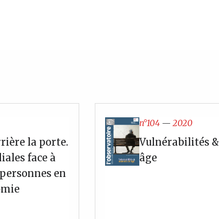
n°104
—
2020
rière la porte.
Vulnérabilités 
iales face à
âge
 personnes en
omie