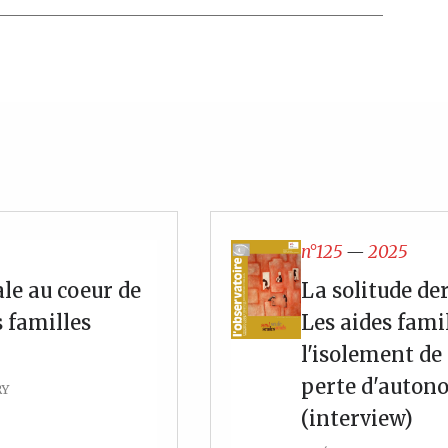
n°125
—
2025
ale au coeur de
La solitude der
s familles
Les aides famil
l'isolement de
perte d'auton
RY
(interview)