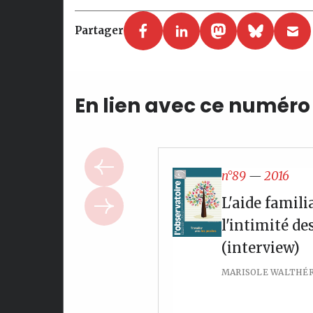
Partager
En lien avec ce numéro
n°89
—
2016
L'aide famili
l'intimité de
(interview)
MARISOLE WALTHÉ