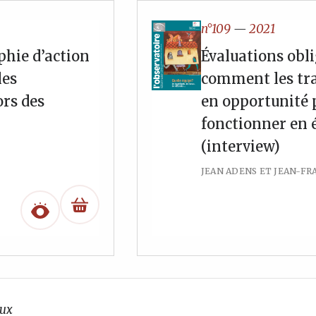
n°109
—
2021
phie d’action
Évaluations obli
les
comment les tr
ors des
en opportunité
fonctionner en 
(interview)
JEAN ADENS ET JEAN-F
ux