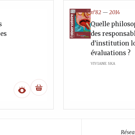
n°82
—
2014
s
Quelle philoso
les
des responsab
d’institution l
évaluations ?
VIVIANE SKA
Résea