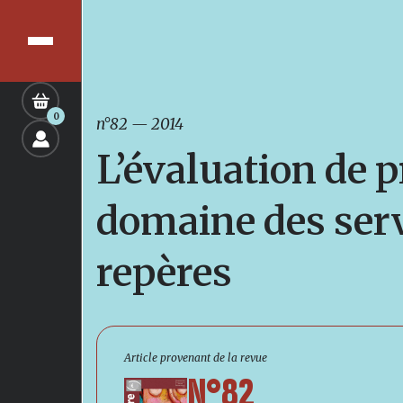
0
n°82
—
2014
L’évaluation de
domaine des serv
repères
Article provenant de la revue
N°82