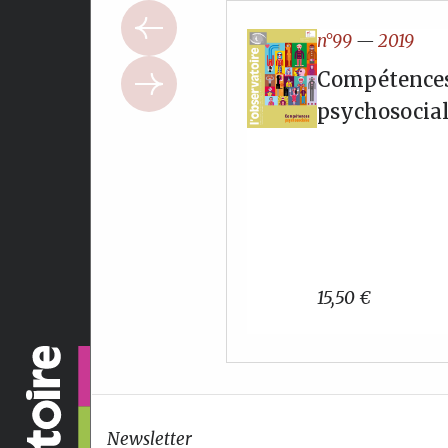
n°99
—
2019
Compétence
psychosocia
15,50
€
Newsletter