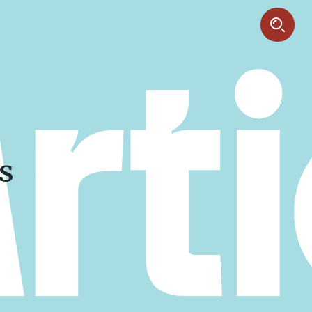
Art
s