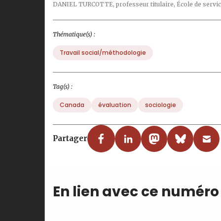
DANIEL TURCOTTE,
professeur titulaire, École de servi
Thématique(s) :
Travail social/méthodologie
Tag(s) :
Canada
évaluation
sociologie
Partager
En lien avec ce numéro