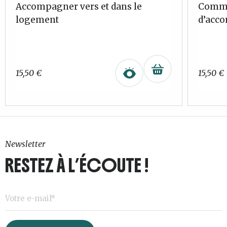
Accompagner vers et dans le
Commen
logement
d’acc
15,50
€
15,50
€
Newsletter
RESTEZ À L’ÉCOUTE !