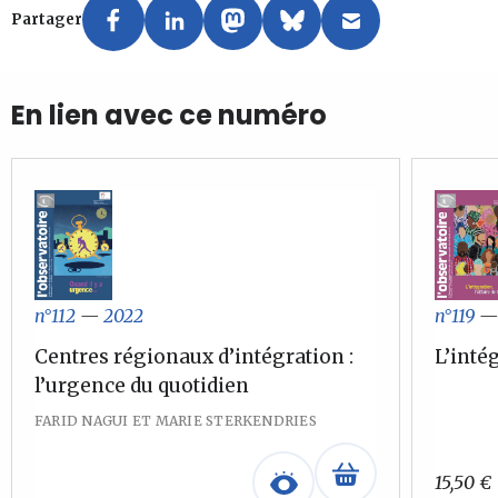
Partager
En lien avec ce numéro
n°119
n°112
—
2022
L’intég
Centres régionaux d’intégration :
l’urgence du quotidien
FARID NAGUI ET MARIE STERKENDRIES
15,50
€