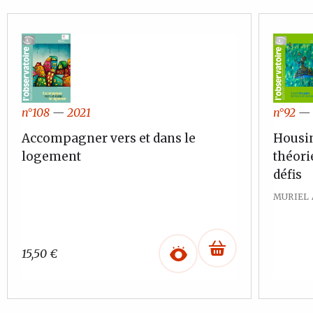
n°108
—
2021
n°92
—
Accompagner vers et dans le
Housin
logement
théorie
défis
MURIEL 
15,50
€