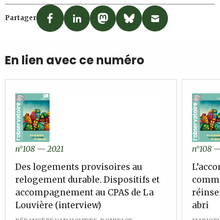
Partager
En lien avec ce numéro
n°108
—
2021
n°108
Des logements provisoires au
L’acc
relogement durable. Dispositifs et
comme 
accompagnement au CPAS de La
réinse
Louvière (interview)
abri