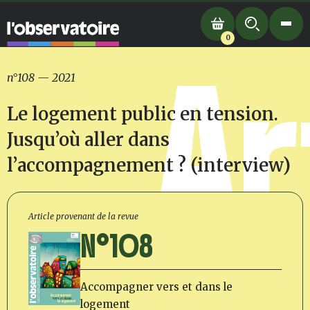
0
Ar
n°108
—
2021
Le logement public en tension.
Jusqu’où aller dans
l’accompagnement ? (interview)
Article provenant de la revue
N°108
Accompagner vers et dans le
logement