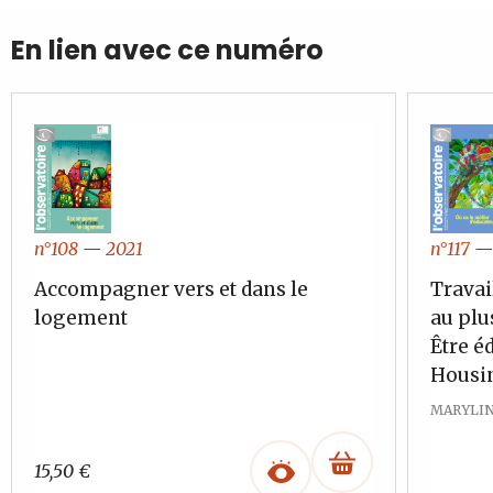
En lien avec ce numéro
n°108
—
2021
n°117
Accompagner vers et dans le
Travai
logement
au plu
Être é
Housin
MARYLI
15,50
€