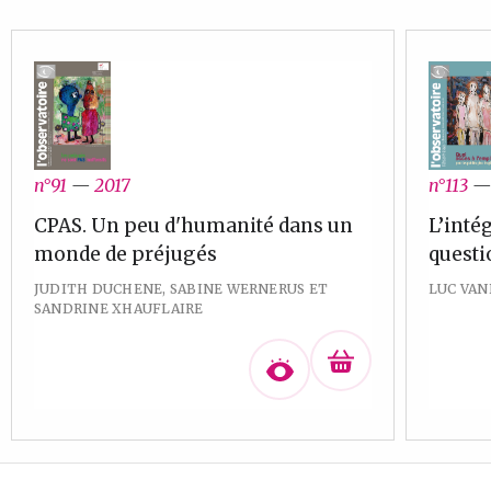
n°113
n°91
—
2017
L’inté
CPAS. Un peu d'humanité dans un
questi
monde de préjugés
LUC VA
JUDITH DUCHENE, SABINE WERNERUS ET
SANDRINE XHAUFLAIRE