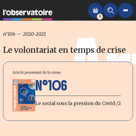
0
Ar
n°106
—
2020-2021
Le volontariat en temps de crise
Article provenant de la revue
N°106
Le social sous la pression du Covid /2