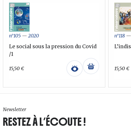
n°105
—
2020
n°118
Le social sous la pression du Covid
L’indi
/1
15,50
€
15,50
€
Newsletter
RESTEZ À L’ÉCOUTE !