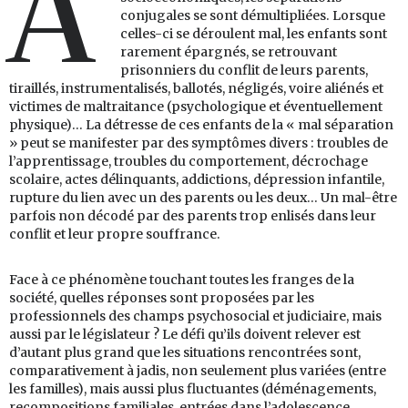
A
conjugales se sont démultipliées. Lorsque
celles-ci se déroulent mal, les enfants sont
rarement épargnés, se retrouvant
prisonniers du conflit de leurs parents,
tiraillés, instrumentalisés, ballotés, négligés, voire aliénés et
victimes de maltraitance (psychologique et éventuellement
physique)… La détresse de ces enfants de la « mal séparation
» peut se manifester par des symptômes divers : troubles de
l’apprentissage, troubles du comportement, décrochage
scolaire, actes délinquants, addictions, dépression infantile,
rupture du lien avec un des parents ou les deux… Un mal-être
parfois non décodé par des parents trop enlisés dans leur
conflit et leur propre souffrance.
Face à ce phénomène touchant toutes les franges de la
société, quelles réponses sont proposées par les
professionnels des champs psychosocial et judiciaire, mais
aussi par le législateur ? Le défi qu’ils doivent relever est
d’autant plus grand que les situations rencontrées sont,
comparativement à jadis, non seulement plus variées (entre
les familles), mais aussi plus fluctuantes (déménagements,
recompositions familiales, entrées dans l’adolescence,