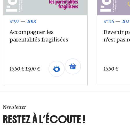
n°97
—
2018
n°116
—
202
Accompagner les
Devenir pa
parentalités fragilisées
n’est pas 
Le
Le
15,50
€
13,00
€
15,50
€
prix
prix
initial
actuel
était :
est :
15,50 €.
13,00 €.
Newsletter
RESTEZ À L’ÉCOUTE !