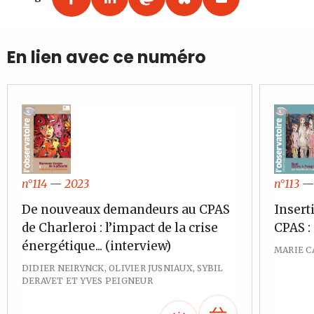
En lien avec ce numéro
n°113
n°114
—
2023
Insert
De nouveaux demandeurs au CPAS
CPAS :
de Charleroi : l’impact de la crise
énergétique... (interview)
MARIE C
DIDIER NEIRYNCK, OLIVIER JUSNIAUX, SYBIL
DERAVET ET YVES PEIGNEUR