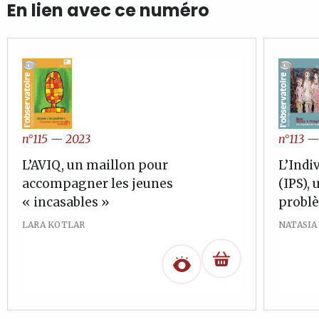
En lien avec ce numéro
n°113
n°115
—
2023
L’Indi
L’AVIQ, un maillon pour
(IPS),
accompagner les jeunes
problè
« incasables »
NATASIA
LARA KOTLAR