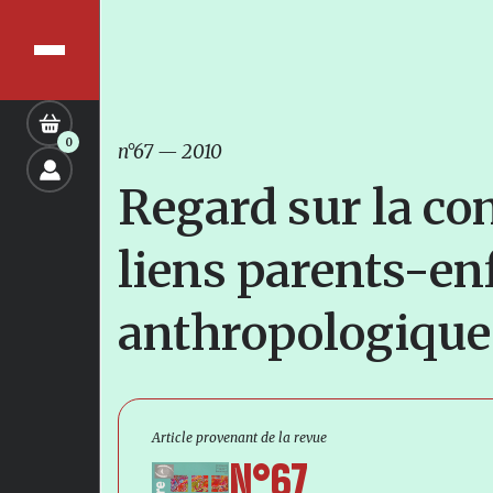
0
n°67
—
2010
Regard sur la co
liens parents-en
anthropologique
Article provenant de la revue
N°67