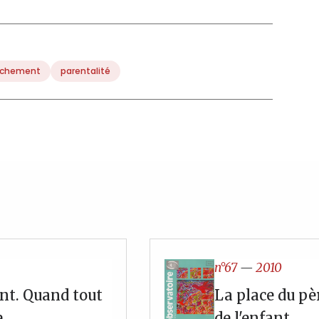
achement
parentalité
n°67
—
2010
nt. Quand tout
La place du pè
e
de l'enfant