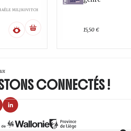
HAËLE MILJKOVITCH
15,50
€
ux
STONS CONNECTÉS !
 de