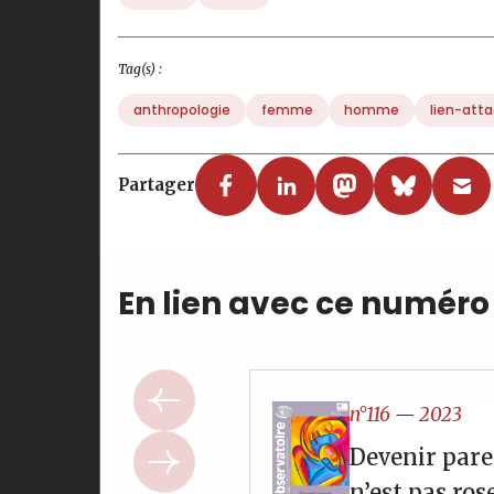
Tag(s) :
anthropologie
femme
homme
lien-att
Partager
En lien avec ce numéro
n°116
—
2023
Devenir pare
n’est pas ros