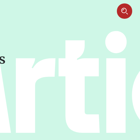
Art
s