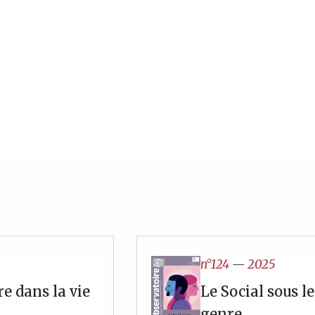
n°124
—
2025
re dans la vie
Le Social sous l
genre