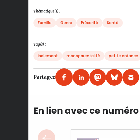
Thématique(s) :
Famille
Genre
Précarité
Santé
Tag(s) :
isolement
monoparentalité
petite enfance
Partager
En lien avec ce numéro