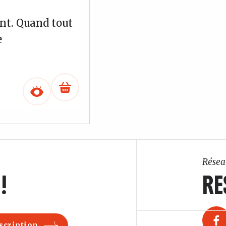
nt. Quand tout
e
Résea
!
RE