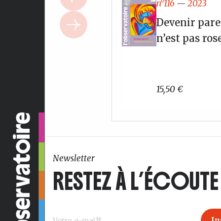
n°116
—
2023
Devenir pare
n’est pas ros
15,50
€
Newsletter
RESTEZ À L’ÉCOUTE 