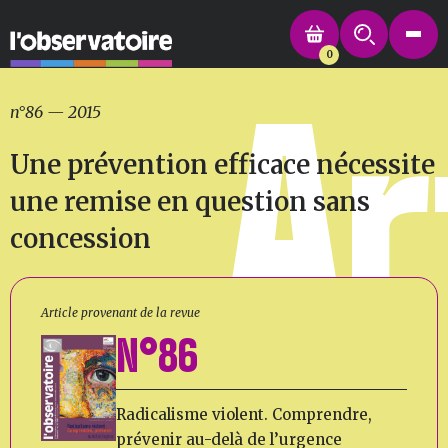
0
Ar
n°86
—
2015
Une prévention efficace nécessite
une remise en question sans
concession
Article provenant de la revue
N°86
Radicalisme violent. Comprendre,
prévenir au-delà de l’urgence