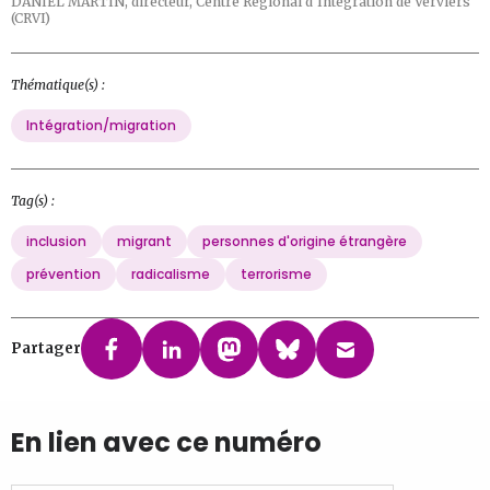
DANIEL MARTIN,
directeur, Centre Régional d'Intégration de Verviers
(CRVI)
Thématique(s) :
Intégration/migration
Tag(s) :
inclusion
migrant
personnes d'origine étrangère
prévention
radicalisme
terrorisme
Partager
En lien avec ce numéro