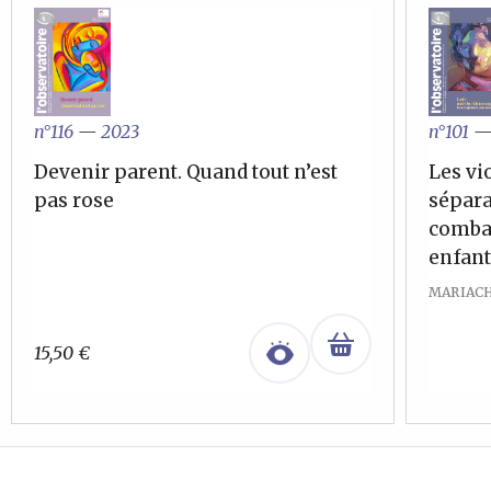
n°101
n°116
—
2023
Les vi
Devenir parent. Quand tout n’est
sépara
pas rose
combat
enfant
MARIACH
15,50
€