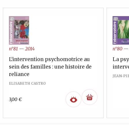
n°80
n°81
—
2014
La psy
L'intervention psychomotrice au
interv
sein des familles : une histoire de
reliance
JEAN-PI
ELISABETH CASTRO
3,00
€