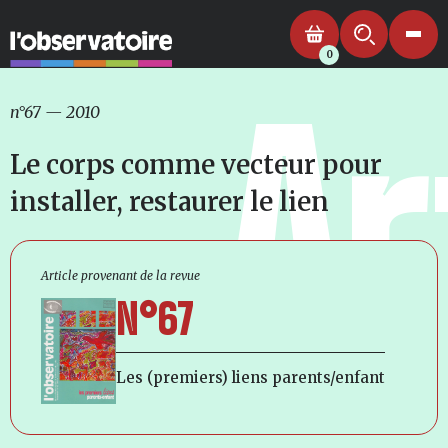
0
Ar
n°67
—
2010
Le corps comme vecteur pour
installer, restaurer le lien
Article provenant de la revue
N°67
Les (premiers) liens parents/enfant