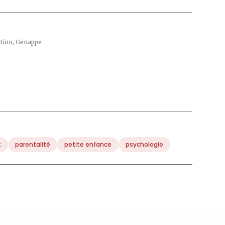
ption, Genappe
t
parentalité
petite enfance
psychologie