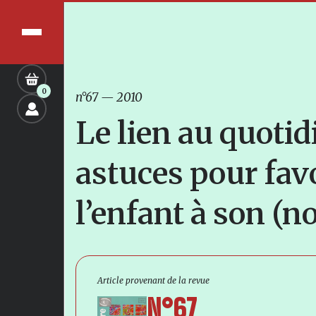
0
n°67
—
2010
Le lien au quotidi
astuces pour fav
l’enfant à son (
Article provenant de la revue
N°67