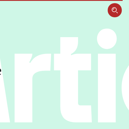
Art
e