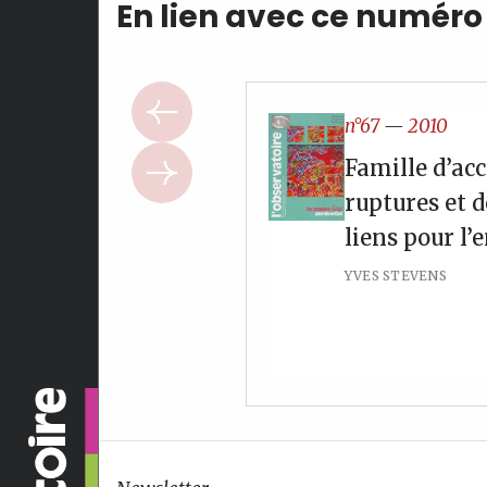
En lien avec ce numéro
n°67
—
2010
Famille d’accu
ruptures et d
liens pour l’
YVES STEVENS