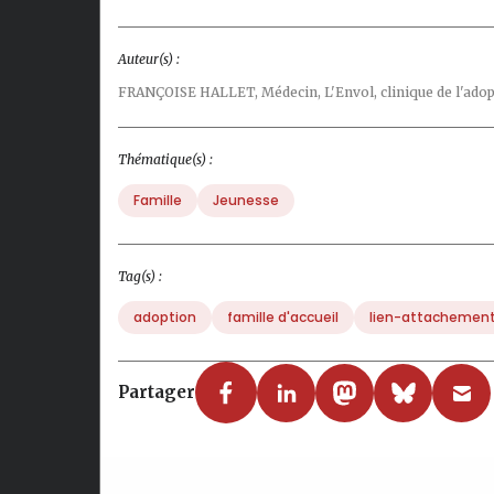
Auteur(s) :
FRANÇOISE HALLET,
Médecin, L'Envol, clinique de l'ado
Thématique(s) :
Famille
Jeunesse
Tag(s) :
adoption
famille d'accueil
lien-attachemen
Partager