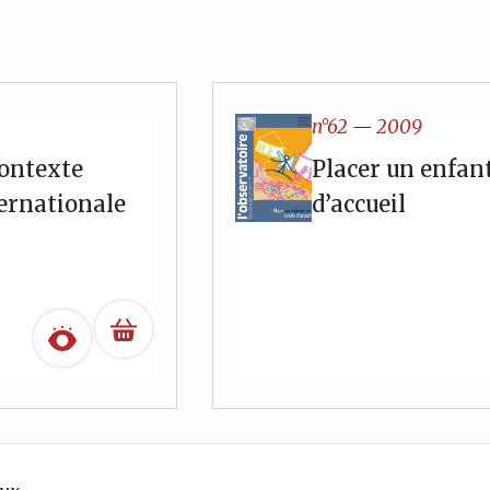
n°62
—
2009
contexte
Placer un enfant
ernationale
d’accueil