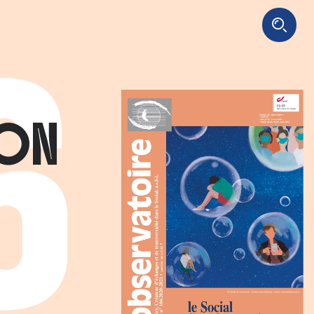
6
ION