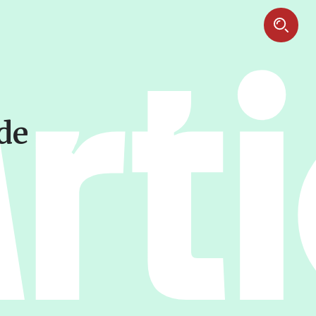
Art
de