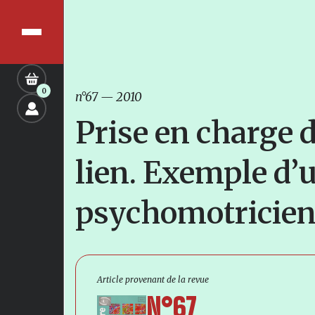
0
n°67
—
2010
Prise en charge 
lien. Exemple d’
psychomotricie
Article provenant de la revue
N°67