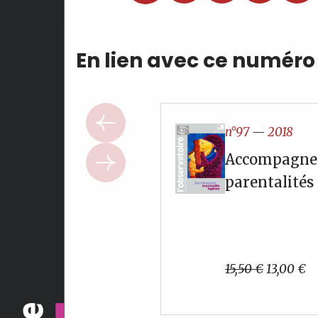
En lien avec ce numéro
n°97
—
2018
Accompagner
parentalités 
Le
L
15,50
€
13,00
€
prix
pr
initial
ac