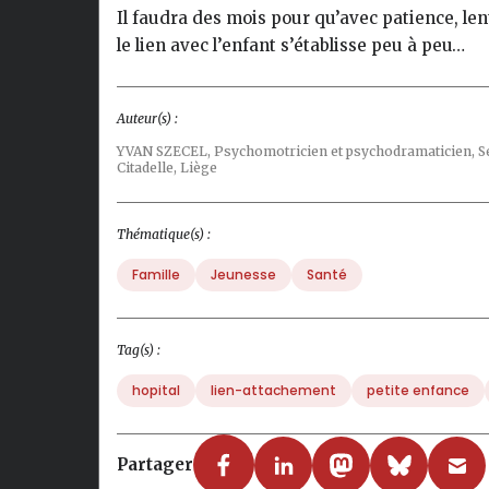
Il faudra des mois pour qu’avec patience, lent
le lien avec l’enfant s’établisse peu à peu…
Auteur(s) :
YVAN SZECEL,
Psychomotricien et psychodramaticien, Ser
Citadelle, Liège
Thématique(s) :
Famille
Jeunesse
Santé
Tag(s) :
hopital
lien-attachement
petite enfance
Partager