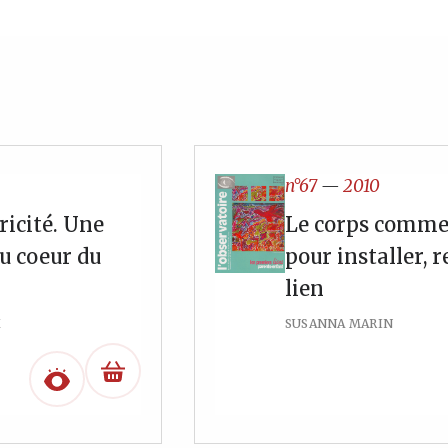
n°67
—
2010
icité. Une
Le corps comme
u coeur du
pour installer, r
lien
X
SUSANNA MARIN