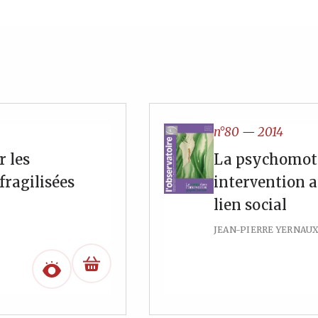
n°80
—
2014
 les
La psychomotr
fragilisées
intervention a
lien social
JEAN-PIERRE YERNAU
e
ix
tuel