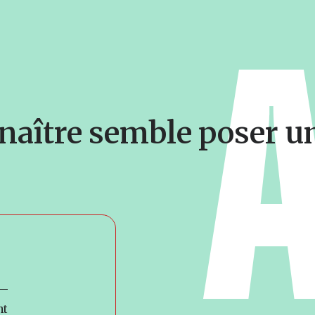
 naître semble poser u
nt