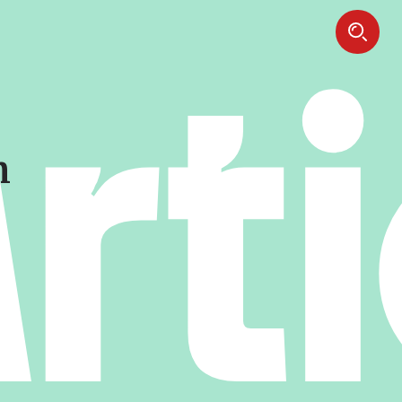
Art
n