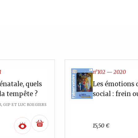
1
n°102
—
2020
natale, quels
Les émotions d
la tempête ?
social : frein 
 GIP ET LUC ROEGIERS
15,50
€