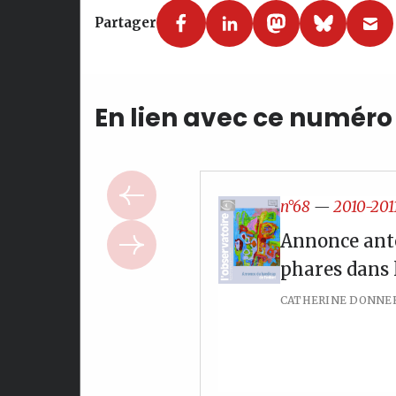
Partager
En lien avec ce numéro
n°68
—
2010-201
Annonce anté
phares dans 
CATHERINE DONNER,