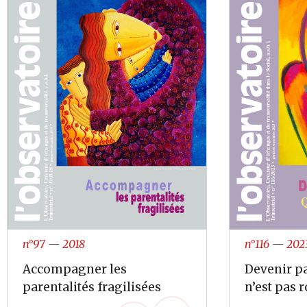
n°97
—
2018
n°116
—
202
Accompagner les
Devenir pa
parentalités fragilisées
n’est pas 