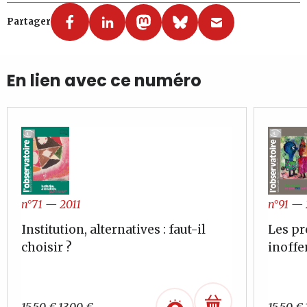
Partager
En lien avec ce numéro
n°91
—
n°71
—
2011
Les pr
Institution, alternatives : faut-il
inoffe
choisir ?
Le
Le