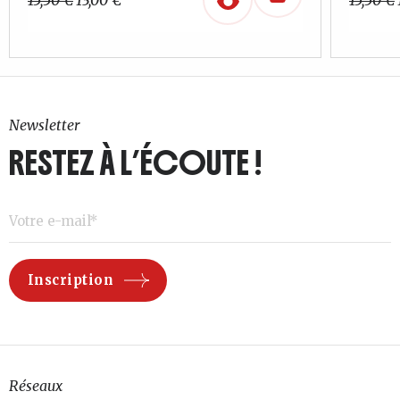
15,50
€
13,00
€
15,50
€
prix
prix
initial
actuel
était :
est :
15,50 €.
13,00 €.
Newsletter
RESTEZ À L’ÉCOUTE !
Réseaux