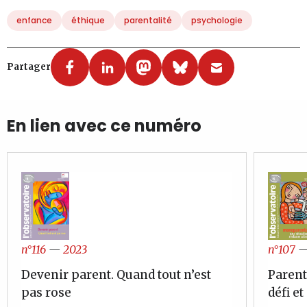
enfance
éthique
parentalité
psychologie
Partager
En lien avec ce numéro
n°107
n°116
—
2023
Parents
Devenir parent. Quand tout n’est
défi e
pas rose