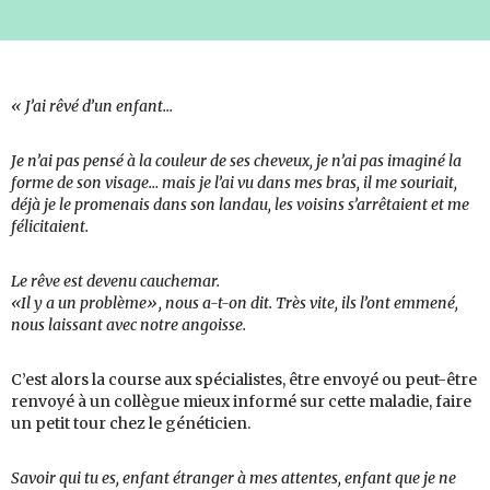
« J’ai
rêvé
d’un
enfant…
Je
n’ai
pas
pensé
à
la
couleur
de
ses
cheveux,
je
n’ai
pas
imaginé
la
forme
de
son
visage…
mais
je
l’ai
vu
dans
mes
bras,
il
me
souriait,
déjà
je
le
promenais
dans
son
landau,
les
voisins
s’arrêtaient
et
me
félicitaient.
Le
rêve
est
devenu
cauchemar.
«Il
y
a
un
problème»,
nous
a-t-on
dit.
Très
vite,
ils
l’ont
emmené,
nous
laissant
avec
notre
angoisse.
C’est alors la course aux spécialistes, être envoyé ou peut-être
renvoyé à un collègue mieux informé sur cette maladie, faire
un petit tour chez le généticien.
Savoir
qui
tu
es,
enfant
étranger
à
mes
attentes,
enfant
que
je
ne