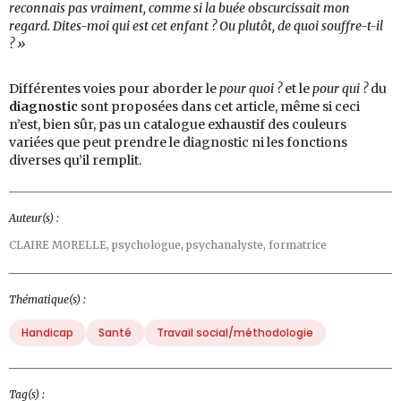
reconnais
pas
vraiment,
comme
si
la
buée
obscurcissait
mon
regard.
Dites-moi
qui
est
cet
enfant ?
Ou
plutôt,
de
quoi
souffre-t-il
? »
Différentes voies pour aborder le
p
our
quoi ?
et le
p
our
qui ?
du
diagnostic
sont proposées dans cet article, même si ceci
n’est, bien sûr, pas un catalogue exhaustif des couleurs
variées que peut prendre le diagnostic ni les fonctions
diverses qu’il remplit.
Auteur(s) :
CLAIRE MORELLE,
psychologue, psychanalyste, formatrice
Thématique(s) :
Handicap
Santé
Travail social/méthodologie
Tag(s) :