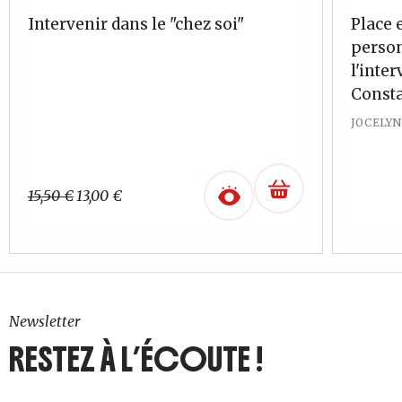
Intervenir dans le "chez soi"
Place 
perso
l'inte
Consta
JOCELY
Le
Le
15,50
€
13,00
€
prix
prix
initial
actuel
était :
est :
15,50 €.
13,00 €.
Newsletter
RESTEZ À L’ÉCOUTE !