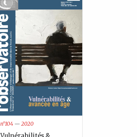
n°104
—
2020
Vulnérabilités &