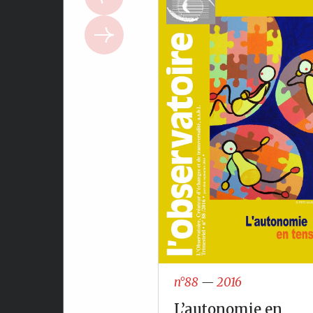
n°88
—
2016
L’autonomie en