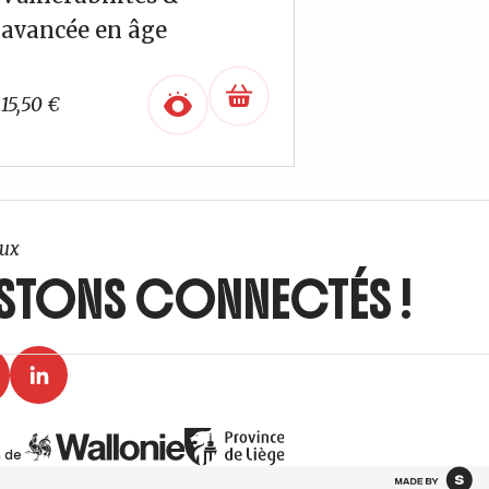
avancée en âge
15,50
€
ux
STONS CONNECTÉS !
 de