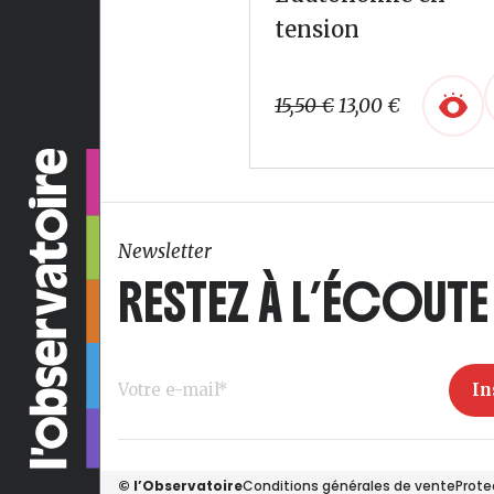
tension
Le
Le
15,50
€
13,00
€
prix
prix
initial
actuel
était :
est :
15,50 €.
13,00 €.
Newsletter
RESTEZ À L’ÉCOUTE 
© l’Observatoire
Conditions générales de vente
Prote