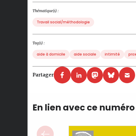
Thématique(s) :
Travail social/méthodologie
Tag(s) :
aide à domicile
aide sociale
intimité
pro
Partager
En lien avec ce numéro