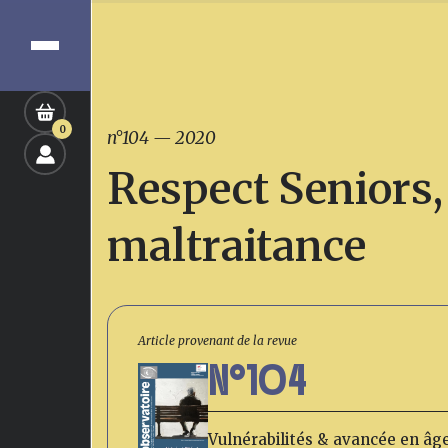
0
n°104
—
2020
Respect Seniors, 
maltraitance
Article provenant de la revue
N°104
Vulnérabilités & avancée en âg