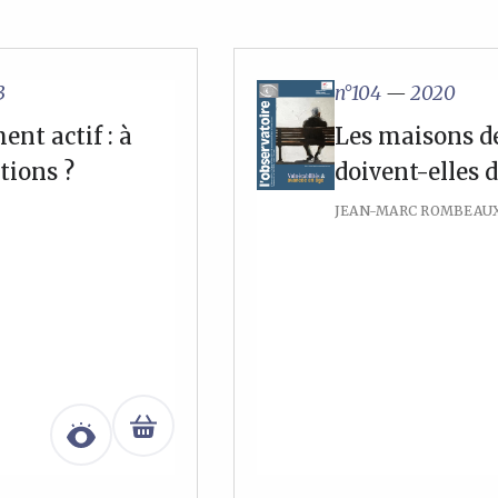
3
n°104
—
2020
ent actif : à
Les maisons d
tions ?
doivent-elles d
JEAN-MARC ROMBEAU
e
ix
tuel