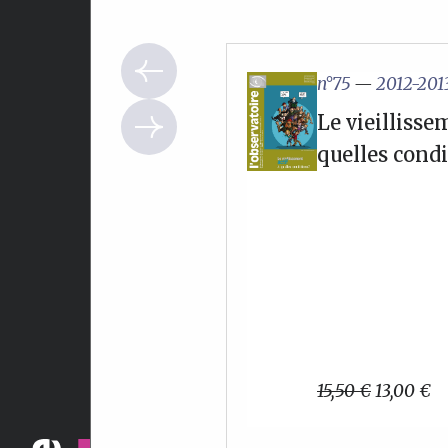
n°75
—
2012-201
Le vieillissem
quelles condi
Le
L
15,50
€
13,00
€
prix
pr
initial
ac