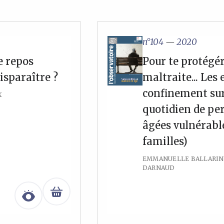
n°104
—
2020
e repos
Pour te protégér,
isparaître ?
maltraite... Les 
confinement sur
X
quotidien de pe
âgées vulnérable
familles)
EMMANUELLE BALLARIN 
DARNAUD