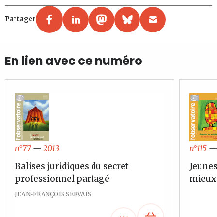
Partager
En lien avec ce numéro
n°77
—
2013
n°115
Balises juridiques du secret
Jeunes
professionnel partagé
mieux 
JEAN-FRANÇOIS SERVAIS