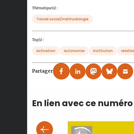
Thématique(s) :
Travail social/méthodologie
Tag(s) :
activation
autonomie
institution
relatio
Partager
En lien avec ce numéro