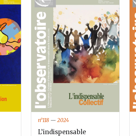
n°118
—
2024
L’indispensable