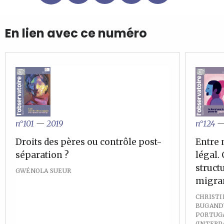
En lien avec ce numéro
n°101
—
2019
n°124
Droits des pères ou contrôle post-
Entre 
séparation ?
légal.
struct
GWÉNOLA SUEUR
migran
CHRISTI
BUGAND
PORTUGA
(INTERP