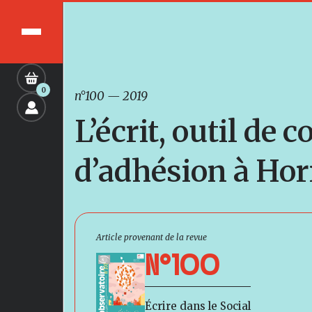
0
n°100
—
2019
L’écrit, outil de
d’adhésion à Ho
Article provenant de la revue
N°100
Écrire dans le Social