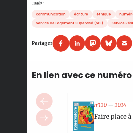
Tag(s) :
communication
écriture
éthique
numéri
Service de Logement Supervisé (SLS)
Service Rés
Partager
En lien avec ce numéro
n°120
—
2024
Faire place à