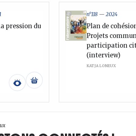
1
n°118
—
2024
la pression du
Plan de cohésion
Projets commun
participation c
(interview)
KATJA LONEUX
ux