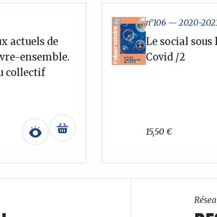
n°106
—
2020-202
ux actuels de
Le social sous 
vivre-ensemble.
Covid /2
 collectif
15,50
€
Résea