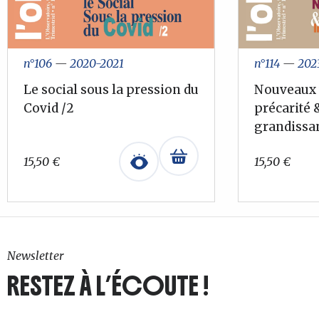
n°106
—
2020-2021
n°114
—
202
Le social sous la pression du
Nouveaux 
Covid /2
précarité 
grandissa
15,50
€
15,50
€
Newsletter
RESTEZ À L’ÉCOUTE !