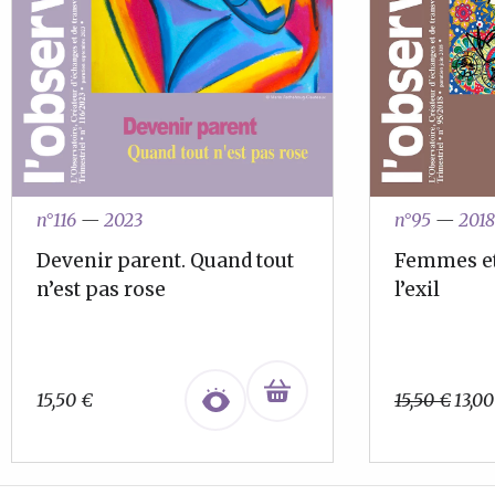
n°116
—
2023
n°95
—
2018
Devenir parent. Quand tout
Femmes et
n’est pas rose
l’exil
Le
15,50
€
15,50
€
13,0
prix
initi
était 